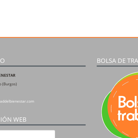
TO
BOLSA DE TR
ENESTAR
 (Burgos)
addelbienestar.com
CIÓN WEB