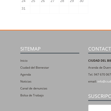
SITEMAP
CONTAC
Inicio
CIUDAD DEL BI
Ciudad del Bienestar
Aranda de Duero
Agenda
Tel. 947 670 067
Noticias
email:
info@ciud
Canal de denuncias
SUSCRIP
Bolsa de Trabajo