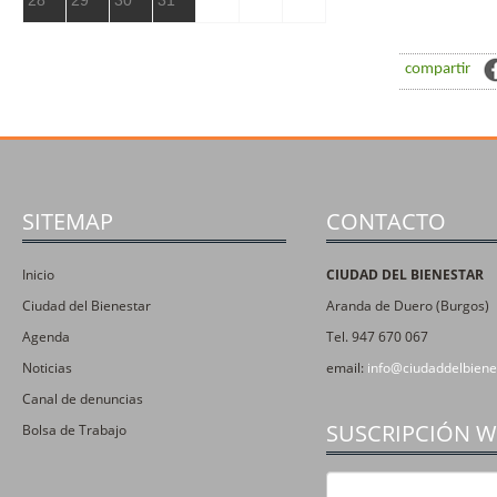
compartir
SITEMAP
CONTACTO
Inicio
CIUDAD DEL BIENESTAR
Ciudad del Bienestar
Aranda de Duero (Burgos)
Agenda
Tel. 947 670 067
Noticias
email:
info@ciudaddelbiene
Canal de denuncias
SUSCRIPCIÓN 
Bolsa de Trabajo